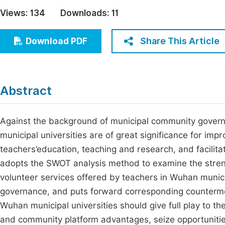
Economics & Management
Views:
134
Downloads:
11
Fi
Humanities & Social Sciences
Join
Share This Article
Download PDF
Multidisciplinary
Jo
Be
Abstract
Against the background of municipal community govern
municipal universities are of great significance for im
teachers’education, teaching and research, and facilita
adopts the SWOT analysis method to examine the streng
volunteer services offered by teachers in Wuhan munici
governance, and puts forward corresponding counterme
Wuhan municipal universities should give full play to t
and community platform advantages, seize opportuniti