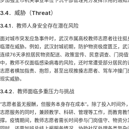
步加强全市机关事业单位下沉干部管理充分发挥作用的通知
3.4．威胁（Threat）
3.4.1．教师人身安全存在潜在风险
面对城市突发应急事件时，武汉市属高校教师志愿者往往挺
临潜在威胁。例如，武汉封城初期，防护物资极度匮乏，武汉
连续76天承担居民物资配送、政策宣传、民意调查、门岗
中，教师不仅面临感染病毒的风险，还时常遭受部分居民的
志愿者横加指责、抱怨，甚至出现推搡志愿者、驾车冲撞门
现实威胁。
3.4.2．教师面临多重压力与挑战
“志愿者虽无报酬，但服务本身存在成本”。除了投入时间
志愿服务的同时，兼顾教学、科研、管理等工作，而教育教
撑。疫情期间，教师志愿者需长时间参与门岗值守、物资分
同时，还需加班总结上报服务情况，协助社区处理各类复杂