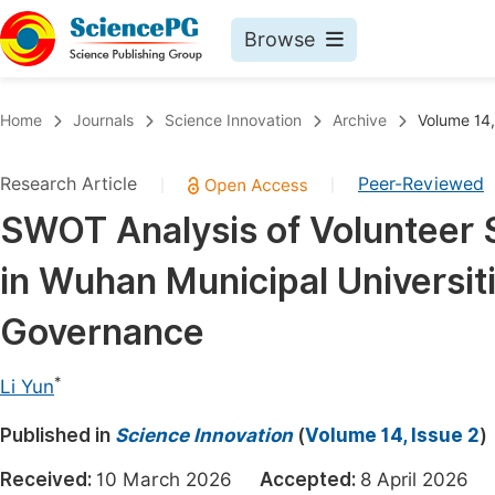
Browse
Journals By Subject
Book
Home
Journals
Science Innovation
Archive
Volume 14,
Life Sciences, Agriculture & Food
Pu
Research Article
Peer-Reviewed
|
|
Chemistry
Up
SWOT Analysis of Volunteer S
Medicine & Health
Pu
in Wuhan Municipal Universi
Materials Science
Pu
Mathematics & Physics
Up
Governance
Electrical & Computer Science
Pu
*
Li Yun
Earth, Energy & Environment
Proc
Published in
Architecture & Civil Engineering
Science Innovation
(
Volume 14, Issue 2
)
Even
Education
Received:
10 March 2026
Accepted:
8 April 202
Ev